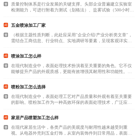
质量控制体系是行业发展的关键支撑。头部企业普遍建立实验室
检测能力，可进行附着力测试（划格法）、盐雾试验（500小时以
上）、色差检测（ΔE≤1.5）等20余项检测。某企业技术负责人透
露，其与浙江海洋大学共建的"海洋环境涂层研发"，已船用五金
五金喷涂加工厂家
件在高温高湿..
（根据主题性质判断，此处应采用"企业介绍/产业分析类文章"，
需结合工商信息、行业特点、实地调研等要素，呈现客观详实的
产业分析。以下为正文内容：）在舟山群岛新区这片制造业蓬勃
发展的热土上，五金喷涂加工业正以化、集群化的姿态快速。通
喷涂加工怎么样
过天眼查等平台..
在现代制造业中，表面处理技术扮演着至关重要的角色。它不仅
能够提升产品的外观质感，更能有效增强其耐用性和功能性。喷
涂加工作为一种高效、灵活的表面处理方式，广泛应用于各类工
业领域，成为众多企业提升产品竞争力的关键环节。专业喷涂加
喷粉加工怎么选择
工的核心价值专..
在现代制造业中，表面处理工艺对产品质量和外观有着至关重要
的影响。喷粉加工作为一种高效环保的表面处理技术，广泛应用
于各类金属件及塑胶件的涂装领域。面对市场上众多的喷粉加工
服务商，企业该如何做出明智选择？本文将为您提供专业参考。
家居产品喷塑加工怎么样
专业设备是品质..
在现代家居生活中，各类产品的美观度与耐用性越来越受到重
视。从电器外壳到五金灯饰，从室内装饰件到日常用品，表面处