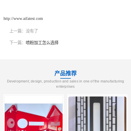
http://www.aifatest.com
上一篇：
没有了
下一篇：
喷粉加工怎么选择
产品推荐
Development, design, production and sales in one of the manufacturing
enterprises