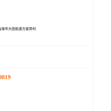
临海市大田街道方家弄村
9819