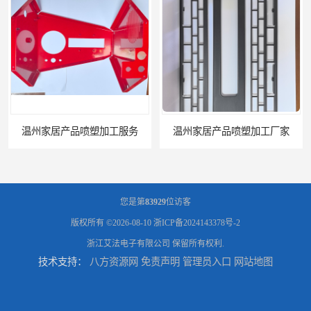
喷塑加工服务
温州家居产品喷塑加工厂家
您是第
83929
位访客
版权所有 ©2026-08-10
浙ICP备2024143378号-2
浙江艾法电子有限公司
保留所有权利.
技术支持：
八方资源网
免责声明
管理员入口
网站地图
台州五金件加工
台州喷涂加工服务