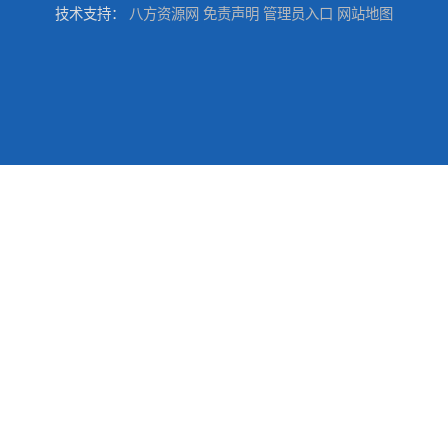
技术支持：
八方资源网
免责声明
管理员入口
网站地图
台州喷涂加工服务
绍兴五金件加工
宁波压铸件喷粉加工服务
丽水压铸件喷粉加工服务