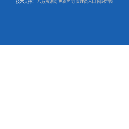
技术支持：
八方资源网
免责声明
管理员入口
网站地图
五金喷涂加工服务
五金喷涂加工公司
五金喷涂加工厂家
家居产品喷塑加工厂家