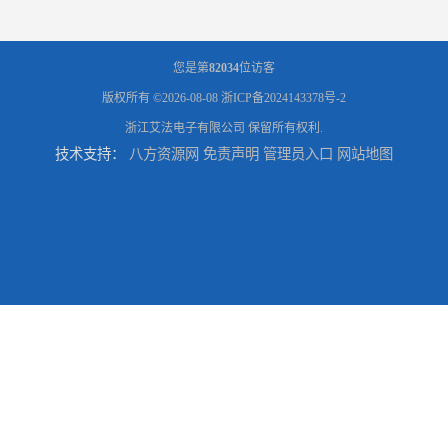
您是第
82034
位访客
版权所有 ©2026-08-08
浙ICP备2024143378号-2
浙江艾法电子有限公司
保留所有权利.
技术支持：
八方资源网
免责声明
管理员入口
网站地图
五金喷涂加工服务
五金喷涂加工公司