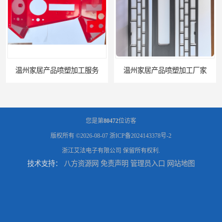
温州家居产品喷塑加工厂家
台州五金件加工
您是第
80472
位访客
版权所有 ©2026-08-07
浙ICP备2024143378号-2
浙江艾法电子有限公司
保留所有权利.
技术支持：
八方资源网
免责声明
管理员入口
网站地图
台州喷涂加工服务
绍兴五金件加工