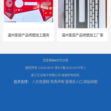
务
温州家居产品喷塑加工厂家
您是第
80437
位访客
版权所有 ©2026-08-07
浙ICP备2024143378号-2
浙江艾法电子有限公司
保留所有权利.
技术支持：
八方资源网
免责声明
管理员入口
网站地图
台州五金件加工
台州喷涂加工服务