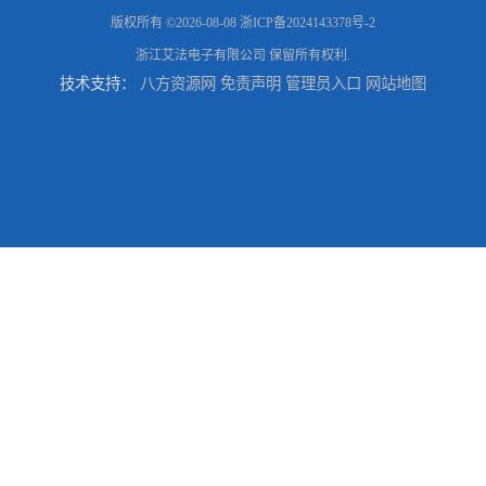
版权所有 ©2026-08-08
浙ICP备2024143378号-2
浙江艾法电子有限公司
保留所有权利.
技术支持：
八方资源网
免责声明
管理员入口
网站地图
台州喷涂加工服务
绍兴五金件加工
宁波压铸件喷粉加工服务
丽水压铸件喷粉加工服务