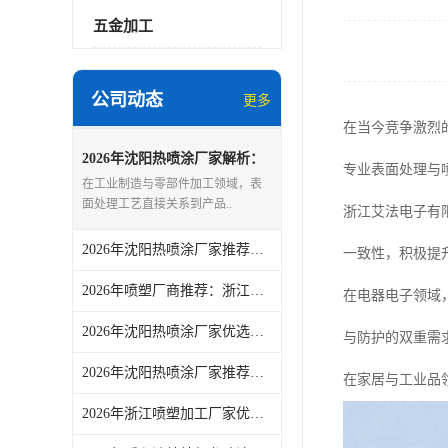
五金加工
公司动态
更多
在当今竞争激烈
2026年沈阳热喷涂厂家解析：
专业表面处理与
浙江艾法电子有限公司表面处
在工业制造与零部件加工领域，表
理服务介绍
面处理工艺直接关系到产品..
浙江艾法电子有
2026年沈阳热喷涂厂家推荐：解锁表面处理长效防护新方案
一致性，积极提
2026年喷塑厂商推荐：浙江艾法电子专注金属塑胶喷涂喷塑服务
在电器电子领域
2026年沈阳热喷涂厂家优选：浙江艾法电子表面处理技术解析
与防护的双重需
2026年沈阳热喷涂厂家推荐：浙江艾法电子专注表面处理与喷塑服务
在家居与工业品
2026年浙江喷塑加工厂家优选：静电喷塑工艺与表面处理质量管控解析