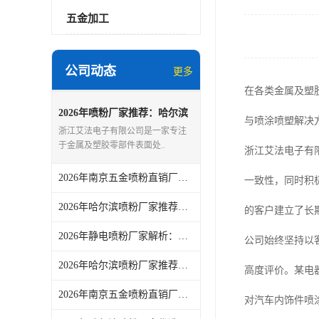
五金加工
公司动态
更多
在各类金属及塑
2026年喷粉厂家推荐：哈尔滨
与喷涂喷塑解决
工业喷塑加工服务优选解析
浙江艾法电子有限公司是一家专注
于金属及塑胶零部件表面处..
浙江艾法电子有
2026年南京五金喷粉直销厂家：浙江艾法电子喷塑工艺解析
一致性，同时积
2026年哈尔滨喷粉厂家推荐：浙江艾法电子喷粉加工服务解析
的客户建立了长
2026年静电喷粉厂家解析：浙江艾法电子专业表面处理服务商
公司始终坚持以
2026年哈尔滨喷粉厂家推荐：浙江艾法电子有限公司喷粉服务解析
高度评价。某电
2026年南京五金喷粉直销厂家解析：浙江艾法电子有限公司专业喷涂服务
对汽车内饰件喷