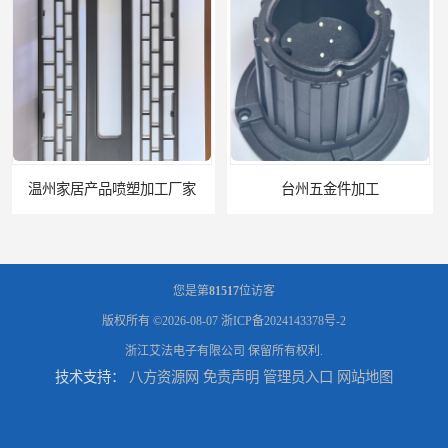
台州五金件加工
台州喷涂加工服务
您是第
81517
位访客
版权所有 ©2026-08-07
浙ICP备2024143378号-2
浙江艾法电子有限公司
保留所有权利.
技术支持：
八方资源网
免责声明
管理员入口
网站地图
绍兴五金件加工
宁波压铸件喷粉加工服务