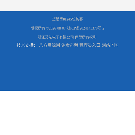
您是第
81245
位访客
版权所有 ©2026-08-07
浙ICP备2024143378号-2
浙江艾法电子有限公司
保留所有权利.
技术支持：
八方资源网
免责声明
管理员入口
网站地图
台州五金件加工
台州喷涂加工服务