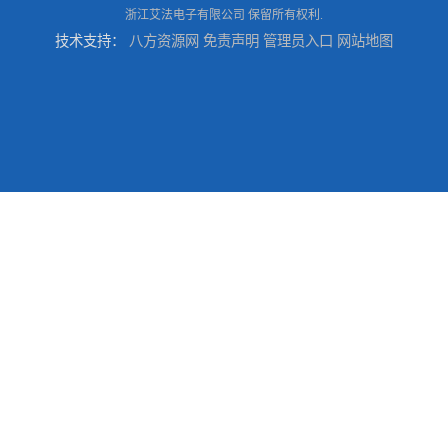
浙江艾法电子有限公司
保留所有权利.
技术支持：
八方资源网
免责声明
管理员入口
网站地图
台州五金件加工
台州喷涂加工服务
绍兴五金件加工
宁波压铸件喷粉加工服务