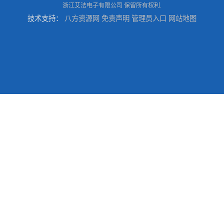
浙江艾法电子有限公司
保留所有权利.
技术支持：
八方资源网
免责声明
管理员入口
网站地图
台州喷涂加工服务
绍兴五金件加工
宁波压铸件喷粉加工服务
丽水压铸件喷粉加工服务