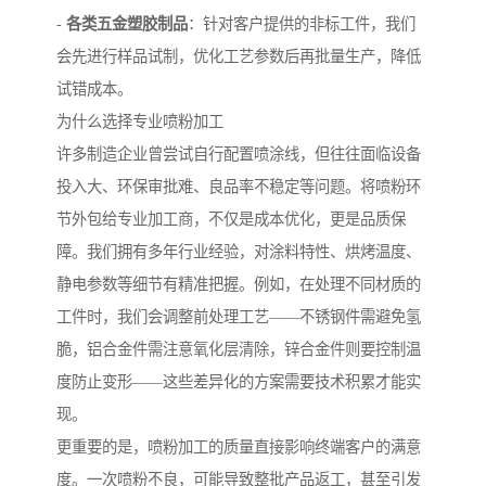
-
各类五金塑胶制品
：针对客户提供的非标工件，我们
会先进行样品试制，优化工艺参数后再批量生产，降低
试错成本。
为什么选择专业喷粉加工
许多制造企业曾尝试自行配置喷涂线，但往往面临设备
投入大、环保审批难、良品率不稳定等问题。将喷粉环
节外包给专业加工商，不仅是成本优化，更是品质保
障。我们拥有多年行业经验，对涂料特性、烘烤温度、
静电参数等细节有精准把握。例如，在处理不同材质的
工件时，我们会调整前处理工艺——不锈钢件需避免氢
脆，铝合金件需注意氧化层清除，锌合金件则要控制温
度防止变形——这些差异化的方案需要技术积累才能实
现。
更重要的是，喷粉加工的质量直接影响终端客户的满意
度。一次喷粉不良，可能导致整批产品返工，甚至引发