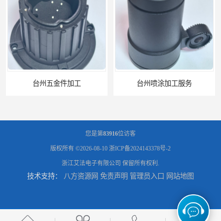
台州五金件加工
台州喷涂加工服务
您是第
83916
位访客
版权所有 ©2026-08-10
浙ICP备2024143378号-2
浙江艾法电子有限公司
保留所有权利.
技术支持：
八方资源网
免责声明
管理员入口
网站地图
绍兴五金件加工
宁波压铸件喷粉加工服务