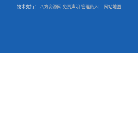
技术支持：
八方资源网
免责声明
管理员入口
网站地图
台州喷涂加工服务
绍兴五金件加工
宁波压铸件喷粉加工服务
丽水压铸件喷粉加工服务